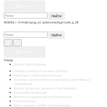
Каталог
Найти
603034, г. Н.Новгород, ул. Шлиссельбургская, д. 28
Найти
Каталог
Назад
Детали трубопровода
Отводы, колена, угольники, сектора
Переходы и переходные кольца
Тройники, тройниковые соединения, крестовины и
ответвления
Днища, заглушки, донышки под приварку
Фланцевая продукция
Фитинги и изделия для трубопроводов
Компенсаторы
ОНК, Сальники, НЭМС трубопроводов