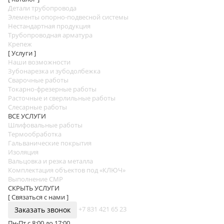
Детали трубопровода
Элементы опорно-подвесной системы
Нестандартная продукция
Трубопроводная арматура
Крепеж
[ Услуги ]
Наши возможности
Зубонарезка и зубодолбежка
Сварочные работы
Токарно-фрезерные работы
Расточные и сверлильные работы
Слесарные работы
ВСЕ УСЛУГИ
Шлифовальные работы
Термообработка
Гальванические покрытия
Изоляция
Вальцовка и резка металла
Комплектация объектов под «КЛЮЧ»
Выполнение СМР
СКРЫТЬ УСЛУГИ
[ Связаться с нами ]
+7 831 421 65 23
Заказать звонок
Пн-Пт с 8:00 до 17:00