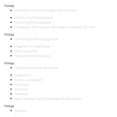
Назад
Элементы опорно-подвесной системы
Опоры трубопроводов
Блоки трубопроводов
Подвески, тяги, ушки, проставки, хомуты, бугели
Назад
Нестандартная продукция
Изделия по чертежам
Трубные узлы
Металлоконструкции
Назад
Трубопроводная арматура
Задвижки
Краны шаровые
Клапаны
Вентили
Затворы
Другие виды трубопроводной арматуры
Назад
Крепеж