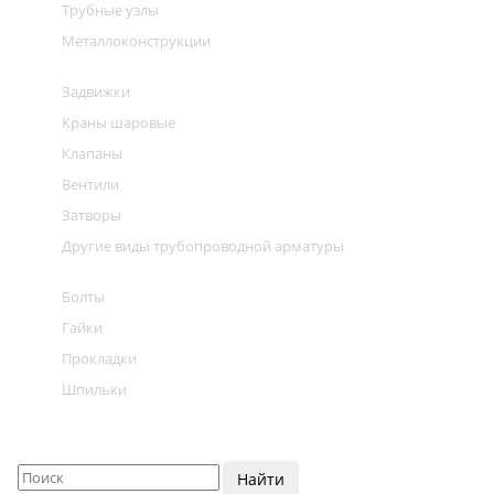
Трубные узлы
Металлоконструкции
Задвижки
Краны шаровые
Клапаны
Вентили
Затворы
Другие виды трубопроводной арматуры
Болты
Гайки
Прокладки
Шпильки
Найти