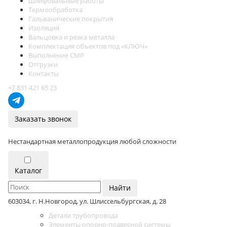
Шлифовальные работы
Термообработка
Гальванические покрытия
Изоляция
Вальцовка и резка металла
Комплектация объектов под «КЛЮЧ»
Выполнение СМР
Отгрузки
Контакты
+7 831 421 65 23
Заказать звонок
Нестандартная металлопродукция любой сложности
Каталог
Найти
603034, г. Н.Новгород, ул. Шлиссельбургская, д. 28
Детали трубопровода
Элементы опорно-подвесной системы