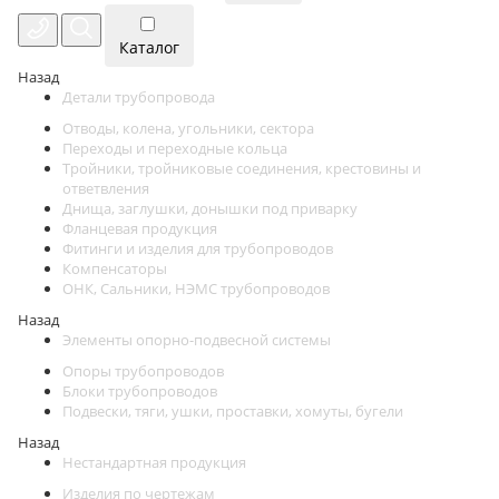
Каталог
Назад
Детали трубопровода
Отводы, колена, угольники, сектора
Переходы и переходные кольца
Тройники, тройниковые соединения, крестовины и
ответвления
Днища, заглушки, донышки под приварку
Фланцевая продукция
Фитинги и изделия для трубопроводов
Компенсаторы
ОНК, Сальники, НЭМС трубопроводов
Назад
Элементы опорно-подвесной системы
Опоры трубопроводов
Блоки трубопроводов
Подвески, тяги, ушки, проставки, хомуты, бугели
Назад
Нестандартная продукция
Изделия по чертежам