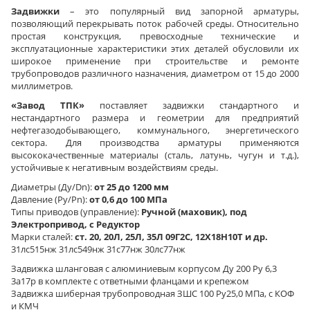
Задвижки
– это популярный вид запорной арматуры,
позволяющий перекрывать поток рабочей среды. Относительно
простая конструкция, превосходные технические и
эксплуатационные характеристики этих деталей обусловили их
широкое применение при строительстве и ремонте
трубопроводов различного назначения, диаметром от 15 до 2000
миллиметров.
«Завод ТПК»
поставляет
задвижки стандартного и
нестандартного размера и геометрии для предприятий
нефтегазодобывающего, коммунального, энергетического
сектора. Для производства арматуры применяются
высококачественные материалы (сталь, латунь, чугун и т.д.),
устойчивые к негативным воздействиям среды.
Диаметры (Ду/Dn):
от 25 до 1200 мм
Давление (Ру/Pn):
от 0,6 до 100 МПа
Типы приводов (управление):
Ручной (маховик), под
Электропривод, с Редуктор
Марки сталей:
ст. 20, 20Л, 25Л, 35Л 09Г2С, 12Х18Н10Т и др.
31лс515нж 31лс549нж 31с77нж 30лс77нж
Задвижка шланговая с алюминиевым корпусом Ду 200 Ру 6,3
3а17р в комплекте с ответными фланцами и крепежом
Задвижка шиберная трубопроводная ЗШС 100 Ру25,0 МПа, с КОФ
и КМЧ