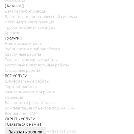
Реквизиты
[ Каталог ]
Детали трубопровода
Элементы опорно-подвесной системы
Нестандартная продукция
Трубопроводная арматура
Крепеж
[ Услуги ]
Наши возможности
Зубонарезка и зубодолбежка
Сварочные работы
Токарно-фрезерные работы
Расточные и сверлильные работы
Слесарные работы
ВСЕ УСЛУГИ
Шлифовальные работы
Термообработка
Гальванические покрытия
Изоляция
Вальцовка и резка металла
Комплектация объектов под «КЛЮЧ»
Выполнение СМР
СКРЫТЬ УСЛУГИ
[ Связаться с нами ]
+7 831 421 65 23
Заказать звонок