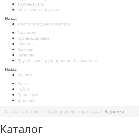
Трубные узлы
Металлоконструкции
Назад
Трубопроводная арматура
Задвижки
Краны шаровые
Клапаны
Вентили
Затворы
Другие виды трубопроводной арматуры
Назад
Крепеж
Болты
Гайки
Прокладки
Шпильки
Главная
Каталог
Трубопроводная арматура
Задвижки
Каталог