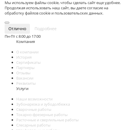
Мы используем файлы cookie, чтобы сделать сайт еще удобнее.
Продолжая использовать наш сайт, вы даете согласие на
обработку файлов cookie и пользовательских данных.
Отлично
Подробнее
Пн-Пт с 8:00 до 17:00
Компания
О компании
История
Сертификаты
Партнеры
Отзывы
Вакансии
Реквизиты
Услуги
Наши возможности
Зубонарезка и зубодолбежка
Сварочные работы
Токарно-фрезерные работы
Расточные и сверлильные работы
Слесарные работы