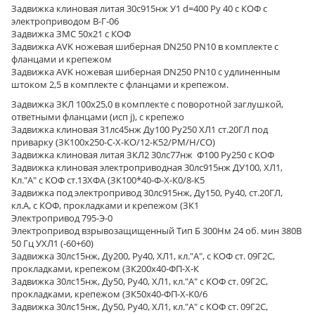
Задвижка клиновая литая 30с915нж У1 d=400 Ру 40 с КОФ с
электроприводом В-Г-06
Задвижка ЗМС 50х21 с КОФ
Задвижка AVK ножевая шиберная DN250 PN10 в комплекте с
фланцами и крепежом
Задвижка AVK ножевая шиберная DN250 PN10 с удлиненным
штоком 2,5 в комплекте с фланцами и крепежом.
Задвижка ЗКЛ 100х25,0 в комплекте с поворотной заглушкой,
ответными фланцами (исп j), с крепежо
Задвижка клиновая 31лс45нж Ду100 Ру250 ХЛ1 ст.20ГЛ под
приварку (ЗК100х250-С-Х-КО/12-К52/РМ/Н/СО)
Задвижка клиновая литая ЗКЛ2 30лс77нж Ф100 Ру250 с КОФ
Задвижка клиновая электроприводная 30лс915нж ДУ100, ХЛ1,
Кл."А" с КОФ ст.13ХФА (ЗК100*40-Ф-Х-К0/8-К5
Задвижка под электропривод 30лс915нж, Ду150, Ру40, ст.20ГЛ,
кл.А, с КОФ, прокладками и крепежом (ЗК1
Электропривод 795-Э-0
Электропривод взрывозащищенный Тип Б 300Нм 24 об. мин 380В
50 Гц УХЛ1 (-60+60)
Задвижка 30лс15нж, Ду200, Ру40, ХЛ1, кл."А", с КОФ ст. 09Г2С,
прокладками, крепежом (ЗК200х40-ФП-Х-К
Задвижка 30лс15нж, Ду50, Ру40, ХЛ1, кл."А" с КОФ ст. 09Г2С,
прокладками, крепежом (ЗК50х40-ФП-Х-К0/6
Задвижка 30лс15нж, Ду50, Ру40, ХЛ1, кл."А" с КОФ ст. 09Г2С,