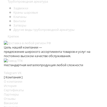
Трубопроводная арматура
Задвижки
Краны шаровые
Клапаны
Вентили
Затворы
Другие виды трубопроводной арматуры
Крепеж
Цель нашей компании —
предложение широкого ассортимента товаров и услуг на
постоянно высоком качестве обслуживания.
Нестандартная металлопродукция любой сложности
Telegram
VK
[ Компания ]
О компании
История
Сертификаты
Партнеры
Отзывы
Вакансии