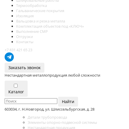
Шлифовальные работы
Термообработка
Гальванические покрытия
Изоляция
Вальцовка и резка металла
Комплектация объектов под «КЛЮЧ»
Выполнение СМР
Отгрузки
Контакты
+7 831 421 65 23
Заказать звонок
Нестандартная металлопродукция любой сложности
Каталог
Найти
603034, г. Н.Новгород, ул. Шлиссельбургская, д. 28
Детали трубопровода
Элементы опорно-подвесной системы
Нестандартная продукция