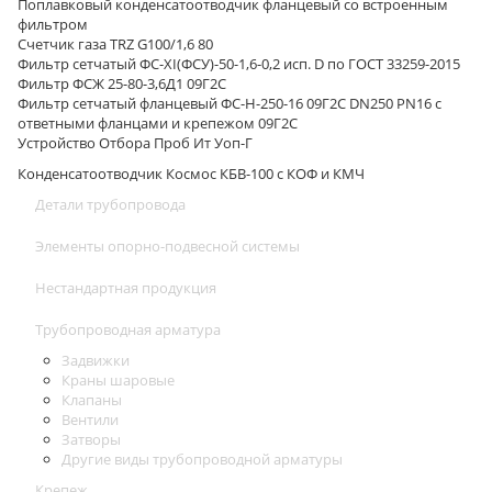
Поплавковый конденсатоотводчик фланцевый со встроенным
фильтром
Счетчик газа TRZ G100/1,6 80
Фильтр сетчатый ФС-XI(ФСУ)-50-1,6-0,2 исп. D по ГОСТ 33259-2015
Фильтр ФСЖ 25-80-3,6Д1 09Г2С
Фильтр сетчатый фланцевый ФС-Н-250-16 09Г2С DN250 PN16 с
ответными фланцами и крепежом 09Г2С
Устройство Отбора Проб Ит Уоп-Г
Конденсатоотводчик Космос КБВ-100 с КОФ и КМЧ
Детали трубопровода
Элементы опорно-подвесной системы
Нестандартная продукция
Трубопроводная арматура
Задвижки
Краны шаровые
Клапаны
Вентили
Затворы
Другие виды трубопроводной арматуры
Крепеж