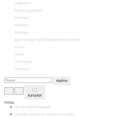
Задвижки
Краны шаровые
Клапаны
Вентили
Затворы
Другие виды трубопроводной арматуры
Болты
Гайки
Прокладки
Шпильки
Найти
Каталог
Назад
Детали трубопровода
Отводы, колена, угольники, сектора