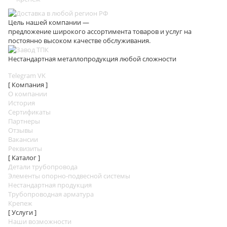
Цель нашей компании —
предложение широкого ассортимента товаров и услуг на
постоянно высоком качестве обслуживания.
Нестандартная металлопродукция любой сложности
Telegram
VK
[ Компания ]
О компании
История
Сертификаты
Партнеры
Отзывы
Вакансии
Реквизиты
[ Каталог ]
Детали трубопровода
Элементы опорно-подвесной системы
Нестандартная продукция
Трубопроводная арматура
Крепеж
[ Услуги ]
Наши возможности