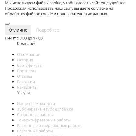
Мы используем файлы cookie, чтобы сделать сайт еще удобнее.
Продолжая использовать наш сайт, вы даете согласие на
обработку файлов cookie и пользовательских данных.
Отлично
Подробнее
Пн-Пт с 8:00 до 17:00
Компания
О компании
История
Сертификаты
Партнеры
Отзывы
Вакансии
Реквизиты
Услуги
Наши возможности
Зубонарезка и зубодолбежка
Сварочные работы
Токарно-фрезерные работы
Расточные и сверлильные работы
Слесарные работы