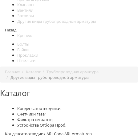
Клапаны
Вентили
Затворы
Другие виды трубопроводной арматуры
Назад
Крепеж
Болты
Гайки
Прокладки
Шпильки
Главная
Каталог
Трубопроводная арматура
Другие виды трубопроводной арматуры
Каталог
Конденсатоотводчики;
Счетчики газа;
Фильтра сетчатые;
Устройства Отбора Проб.
Конденсатоотводчик ARI-Cona ARI-Armaturen