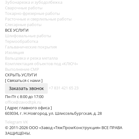
Зубонарезка и зубодолбежка
Сварочные работы
Токарно-фрезерные работы
Расточные и сверлильные работы
Слесарные работы
ВСЕ УСЛУГИ
Шлифовальные работы
Термообработка
Гальванические покрытия
Изоляция
Вальцовка и резка металла
Комплектация объектов под «КЛЮЧ»
Выполнение СМР
СКРЫТЬ УСЛУГИ
[ Связаться с нами ]
+7 831 421 65 23
Заказать звонок
Пн-Пт с 8:00 до 17:00
office@zavodtpk.ru
[ Адрес главного офиса ]
603034, г. Н.Новгород, ул. Шлиссельбургская, д. 28
Telegram
VK
© 2011-2026 ООО «Завод «ТяжПромКонструкция» ВСЕ ПРАВА
ЗАЩИЩЕНЫ.