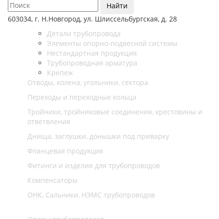
Найти
603034, г. Н.Новгород, ул. Шлиссельбургская, д. 28
Детали трубопровода
Элементы опорно-подвесной системы
Нестандартная продукция
Трубопроводная арматура
Крепеж
Отводы, колена, угольники, сектора
Переходы и переходные кольца
Тройники, тройниковые соединения, крестовины и
ответвления
Днища, заглушки, донышки под приварку
Фланцевая продукция
Фитинги и изделия для трубопроводов
Компенсаторы
ОНК, Сальники, НЭМС трубопроводов