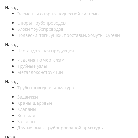
Назад
Элементы опорно-подвесной системы
Опоры трубопроводов
Блоки трубопроводов
Подвески, тяги, ушки, проставки, хомуты, бугели
Назад
Нестандартная продукция
Изделия по чертежам
Трубные узлы
Металлоконструкции
Назад
Трубопроводная арматура
Задвижки
Краны шаровые
Клапаны
Вентили
Затворы
Другие виды трубопроводной арматуры
Назад