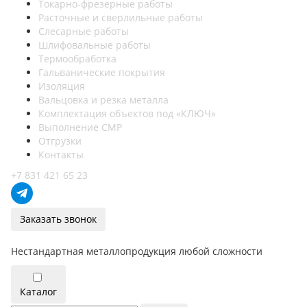
Токарно-фрезерные работы
Расточные и сверлильные работы
Слесарные работы
Шлифовальные работы
Термообработка
Гальванические покрытия
Изоляция
Вальцовка и резка металла
Комплектация объектов под «КЛЮЧ»
Выполнение СМР
Отгрузки
Контакты
+7 831 421 65 23
Заказать звонок
Нестандартная металлопродукция любой сложности
Каталог