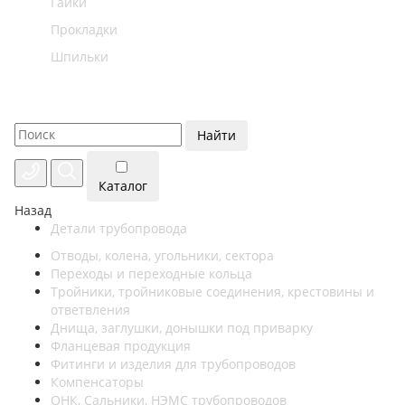
Гайки
Прокладки
Шпильки
Найти
Каталог
Назад
Детали трубопровода
Отводы, колена, угольники, сектора
Переходы и переходные кольца
Тройники, тройниковые соединения, крестовины и
ответвления
Днища, заглушки, донышки под приварку
Фланцевая продукция
Фитинги и изделия для трубопроводов
Компенсаторы
ОНК, Сальники, НЭМС трубопроводов