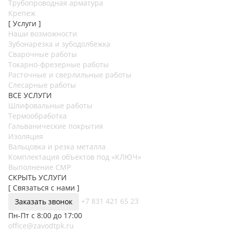
Трубопроводная арматура
Крепеж
[ Услуги ]
Наши возможности
Зубонарезка и зубодолбежка
Сварочные работы
Токарно-фрезерные работы
Расточные и сверлильные работы
Слесарные работы
ВСЕ УСЛУГИ
Шлифовальные работы
Термообработка
Гальванические покрытия
Изоляция
Вальцовка и резка металла
Комплектация объектов под «КЛЮЧ»
Выполнение СМР
СКРЫТЬ УСЛУГИ
[ Связаться с нами ]
+7 831 421 65 23
Заказать звонок
Пн-Пт с 8:00 до 17:00
office@zavodtpk.ru