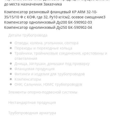
до места назначения Заказчика
Компенсатор резиновый фланцевый КР ARM 32-10-
35/15/10 Ф с КОФ, где 32, Ру10 кг/см2, осевое смещение3
Компенсатор однолинзовый Ду200 БК-590902-03
Компенсатор однолинзовый Ду250 БК-590902-04
Детали трубопровода
Отводы, колена, угольники, сектора
Переходы и переходные кольца
Тройники, тройниковые соединения, крестовины и
ответвления
Днища, заглушки, донышки под приварку
Фланцевая продукция
Фитинги и изделия для трубопроводов
Компенсаторы
ОНК, Сальники, НЭМС трубопроводов
Элементы опорно-подвесной системы
Нестандартная продукция
Трубопроводная арматура