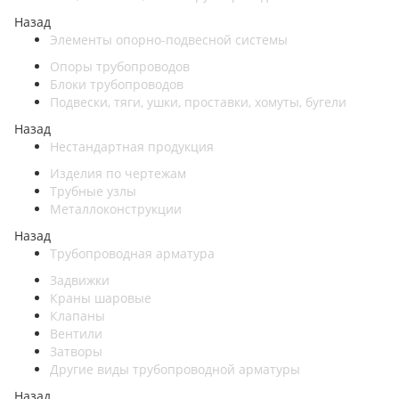
Назад
Элементы опорно-подвесной системы
Опоры трубопроводов
Блоки трубопроводов
Подвески, тяги, ушки, проставки, хомуты, бугели
Назад
Нестандартная продукция
Изделия по чертежам
Трубные узлы
Металлоконструкции
Назад
Трубопроводная арматура
Задвижки
Краны шаровые
Клапаны
Вентили
Затворы
Другие виды трубопроводной арматуры
Назад