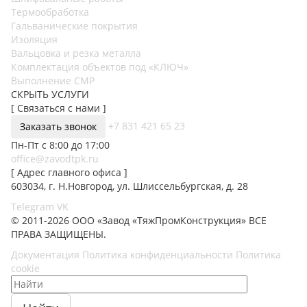
Термообработка
Гальванические покрытия
Изоляция
Вальцовка и резка металла
Комплектация объектов под «КЛЮЧ»
Выполнение СМР
СКРЫТЬ УСЛУГИ
[ Связаться с нами ]
+7 831 421 65 23
Заказать звонок
Пн-Пт с 8:00 до 17:00
office@zavodtpk.ru
[ Адрес главного офиса ]
603034, г. Н.Новгород, ул. Шлиссельбургская, д. 28
Telegram
VK
© 2011-2026 ООО «Завод «ТяжПромКонструкция» ВСЕ
ПРАВА ЗАЩИЩЕНЫ.
Документация
Политика конфиденциальности
Политика
cookie