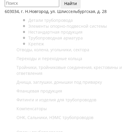
Найти
603034, г. Н.Новгород, ул. Шлиссельбургская, д. 28
Детали трубопровода
Элементы опорно-подвесной системы
Нестандартная продукция
Трубопроводная арматура
Крепеж
Отводы, колена, угольники, сектора
Переходы и переходные кольца
Тройники, тройниковые соединения, крестовины и
ответвления
Днища, заглушки, донышки под приварку
Фланцевая продукция
Фитинги и изделия для трубопроводов
Компенсаторы
ОНК, Сальники, НЭМС трубопроводов