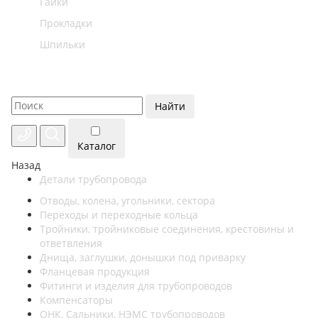
Гайки
Прокладки
Шпильки
Найти
Каталог
Назад
Детали трубопровода
Отводы, колена, угольники, сектора
Переходы и переходные кольца
Тройники, тройниковые соединения, крестовины и
ответвления
Днища, заглушки, донышки под приварку
Фланцевая продукция
Фитинги и изделия для трубопроводов
Компенсаторы
ОНК, Сальники, НЭМС трубопроводов