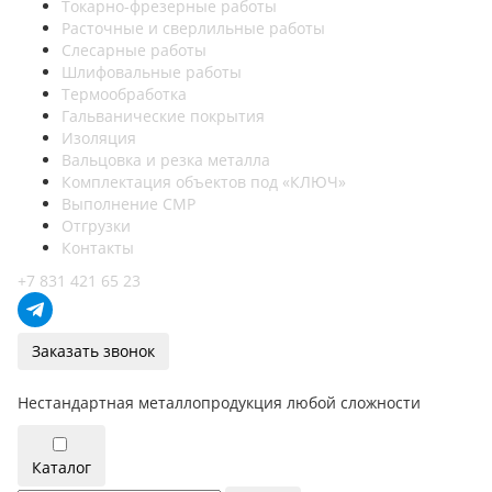
Токарно-фрезерные работы
Расточные и сверлильные работы
Слесарные работы
Шлифовальные работы
Термообработка
Гальванические покрытия
Изоляция
Вальцовка и резка металла
Комплектация объектов под «КЛЮЧ»
Выполнение СМР
Отгрузки
Контакты
+7 831 421 65 23
Заказать звонок
Нестандартная металлопродукция любой сложности
Каталог