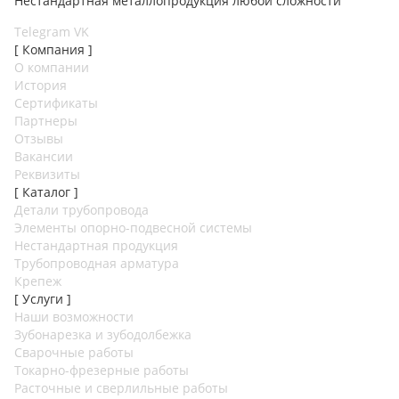
Нестандартная металлопродукция любой сложности
Telegram
VK
[ Компания ]
О компании
История
Сертификаты
Партнеры
Отзывы
Вакансии
Реквизиты
[ Каталог ]
Детали трубопровода
Элементы опорно-подвесной системы
Нестандартная продукция
Трубопроводная арматура
Крепеж
[ Услуги ]
Наши возможности
Зубонарезка и зубодолбежка
Сварочные работы
Токарно-фрезерные работы
Расточные и сверлильные работы