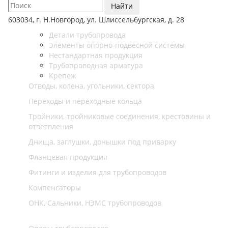
Найти
603034, г. Н.Новгород, ул. Шлиссельбургская, д. 28
Детали трубопровода
Элементы опорно-подвесной системы
Нестандартная продукция
Трубопроводная арматура
Крепеж
Отводы, колена, угольники, сектора
Переходы и переходные кольца
Тройники, тройниковые соединения, крестовины и
ответвления
Днища, заглушки, донышки под приварку
Фланцевая продукция
Фитинги и изделия для трубопроводов
Компенсаторы
ОНК, Сальники, НЭМС трубопроводов