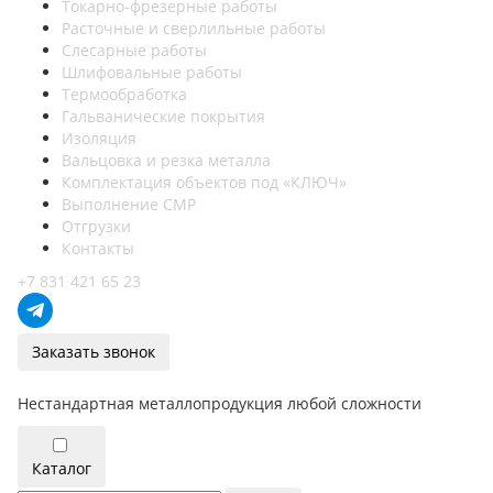
Токарно-фрезерные работы
Расточные и сверлильные работы
Слесарные работы
Шлифовальные работы
Термообработка
Гальванические покрытия
Изоляция
Вальцовка и резка металла
Комплектация объектов под «КЛЮЧ»
Выполнение СМР
Отгрузки
Контакты
+7 831 421 65 23
Заказать звонок
Нестандартная металлопродукция любой сложности
Каталог