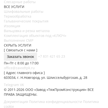
Слесарные работы
ВСЕ УСЛУГИ
Шлифовальные работы
Термообработка
Гальванические покрытия
Изоляция
Вальцовка и резка металла
Комплектация объектов под «КЛЮЧ»
Выполнение СМР
СКРЫТЬ УСЛУГИ
[ Связаться с нами ]
+7 831 421 65 23
Заказать звонок
Пн-Пт с 8:00 до 17:00
office@zavodtpk.ru
[ Адрес главного офиса ]
603034, г. Н.Новгород, ул. Шлиссельбургская, д. 28
Telegram
VK
© 2011-2026 ООО «Завод «ТяжПромКонструкция» ВСЕ
ПРАВА ЗАЩИЩЕНЫ.
Документация
Политика конфиденциальности
Политика
cookie