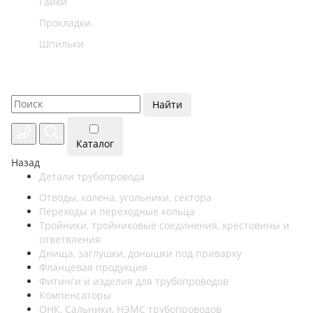
Гайки
Прокладки
Шпильки
Найти
Каталог
Назад
Детали трубопровода
Отводы, колена, угольники, сектора
Переходы и переходные кольца
Тройники, тройниковые соединения, крестовины и
ответвления
Днища, заглушки, донышки под приварку
Фланцевая продукция
Фитинги и изделия для трубопроводов
Компенсаторы
ОНК, Сальники, НЭМС трубопроводов