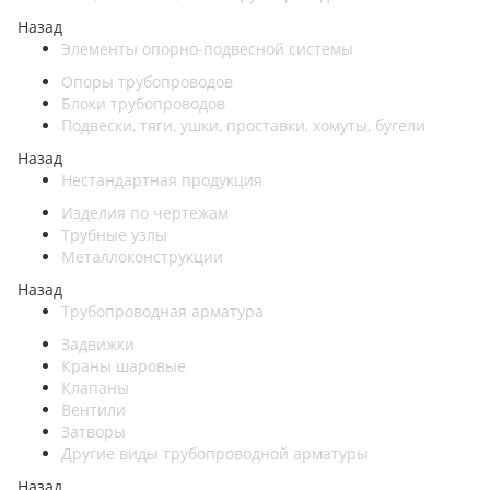
Назад
Элементы опорно-подвесной системы
Опоры трубопроводов
Блоки трубопроводов
Подвески, тяги, ушки, проставки, хомуты, бугели
Назад
Нестандартная продукция
Изделия по чертежам
Трубные узлы
Металлоконструкции
Назад
Трубопроводная арматура
Задвижки
Краны шаровые
Клапаны
Вентили
Затворы
Другие виды трубопроводной арматуры
Назад