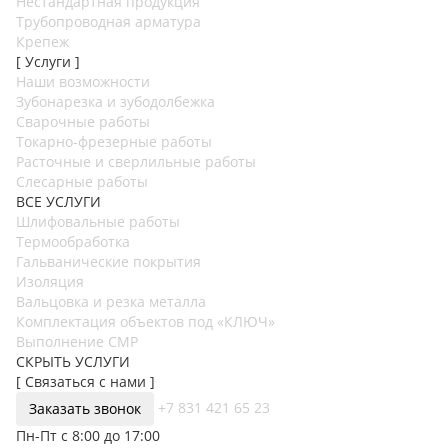
Нестандартная продукция
Трубопроводная арматура
Крепеж
[ Услуги ]
Наши возможности
Зубонарезка и зубодолбежка
Сварочные работы
Токарно-фрезерные работы
Расточные и сверлильные работы
Слесарные работы
ВСЕ УСЛУГИ
Шлифовальные работы
Термообработка
Гальванические покрытия
Изоляция
Вальцовка и резка металла
Комплектация объектов под «КЛЮЧ»
Выполнение СМР
СКРЫТЬ УСЛУГИ
[ Связаться с нами ]
+7 831 421 65 23
Заказать звонок
Пн-Пт с 8:00 до 17:00