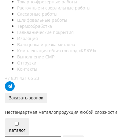
Токарно-фрезерные работы
Расточные и сверлильные работы
Слесарные работы
Шлифовальные работы
Термообработка
Гальванические покрытия
Изоляция
Вальцовка и резка металла
Комплектация объектов под «КЛЮЧ»
Выполнение СМР
Отгрузки
Контакты
+7 831 421 65 23
Заказать звонок
Нестандартная металлопродукция любой сложности
Каталог