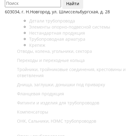
Найти
603034, г. Н.Новгород, ул. Шлиссельбургская, д. 28
Детали трубопровода
Элементы опорно-подвесной системы
Нестандартная продукция
Трубопроводная арматура
Крепеж
Отводы, колена, угольники, сектора
Переходы и переходные кольца
Тройники, тройниковые соединения, крестовины и
ответвления
Днища, заглушки, донышки под приварку
Фланцевая продукция
Фитинги и изделия для трубопроводов
Компенсаторы
ОНК, Сальники, НЭМС трубопроводов