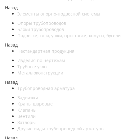
Назад
Элементы опорно-подвесной системы
Опоры трубопроводов
Блоки трубопроводов
Подвески, тяги, ушки, проставки, хомуты, бугели
Назад
Нестандартная продукция
Изделия по чертежам
Трубные узлы
Металлоконструкции
Назад
Трубопроводная арматура
Задвижки
Краны шаровые
Клапаны
Вентили
Затворы
Другие виды трубопроводной арматуры
Назад