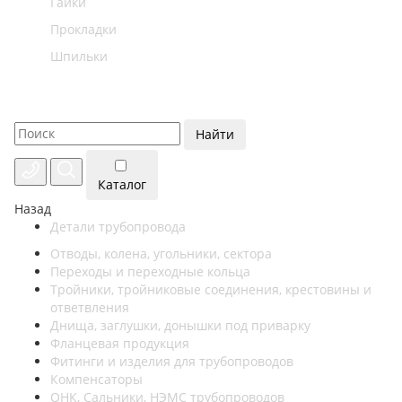
Гайки
Прокладки
Шпильки
Найти
Каталог
Назад
Детали трубопровода
Отводы, колена, угольники, сектора
Переходы и переходные кольца
Тройники, тройниковые соединения, крестовины и
ответвления
Днища, заглушки, донышки под приварку
Фланцевая продукция
Фитинги и изделия для трубопроводов
Компенсаторы
ОНК, Сальники, НЭМС трубопроводов